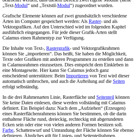
Text-
Modul
und
Textstil-
Modul
) zugeordnet wurden.
Grafische Elemente können auf zwei grundsätzlich verschiedene
Arten im Computer gespeichert werden: Als
Raster
- und als
Vektorgrafiken. Auf den Unterschied wird im folgenden Kapitel
ausführlich eingegangen. Für jede dieser Grafik-Arten stellt
Calamus einen Rahmentyp zur Verfügung.
Die Inhalte von Text-,
Rastergrafik
- und Vektorgrafikrahmen
können Sie
importieren
. Das heißt, Sie haben die Möglichkeit,
Texte oder Grafiken mit anderen Programmen zu erstellen und dann
in Calamusrahmen einzusetzen. Dies entspricht dem Einkleben in
eine Montageseite. Hier kann Sie Calamus jedoch ganz
entscheidend unterstützen: Beim
Importieren
von Text wird dieser
automatisch umbrochen, und auch die Aufteilung auf die
Seiten
erfolgt selbständig.
In die drei Rahmenarten Linie, Rasterfläche und
Seitenteil
können
Sie keine Daten einlesen, diese werden vollständig mit Calamus
definiert. Ein Beispiel dazu: Nach dem
Aufziehen
(Erzeugen)
eines Rasterflächenrahmens können Sie bestimmen, ob die darin
enthaltene Fläche rund, dreieckig, rechteckig mit abgerundeten
Ecken sein oder eine von vielen anderen Formen besitzen soll.
Farbe
, Schattenwurf und Umrandung der Fläche können Sie ebenso
definieren. Ähnliches gilt für Linien- und Seitenteilrahmen.