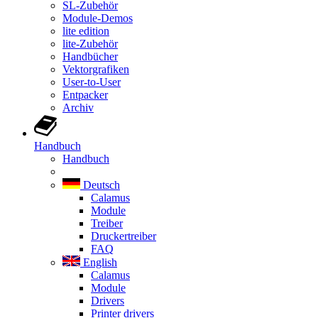
SL-Zubehör
Module-Demos
lite edition
lite-Zubehör
Handbücher
Vektorgrafiken
User-to-User
Entpacker
Archiv
Handbuch
Handbuch
Deutsch
Calamus
Module
Treiber
Druckertreiber
FAQ
English
Calamus
Module
Drivers
Printer drivers