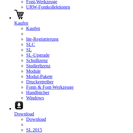
Font-Werkzeuge
URW-Fontkollektionen
Kaufen
Kaufen
lite-Registrierung
SLC
SL
SL-Upgrade
Schullizenz
Studierlizenz
Module
Modul-Pakete
Druckertreiber
Fonts & Font-Werkzeuge
Handbücher
Windows
Download
Download
SL 2015