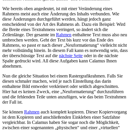
Wie bereits oben angedeutet, ist mit einer Veränderung eines
Rahmens meist auch eine Änderung des Inhalts verbunden. Wie
diese Änderungen durchgeführt werden, hängt jedoch ganz
entscheidend von der Art des Rahmens ab. Dazu ein Beispiel: Wird
die Breite eines Textrahmens verringert, so ändert sich die
Zeilenlänge. Der gesamte im
Rahmen
enthaltene Text muss also neu
umbrochen werden. Geht der Text bis kurz vor das Ende des
Rahmens, so passt er nach dieser
Neuformatierung
vielleicht nicht
mehr vollständig hinein. In diesem Fall kann es notwendig sein, dass
der überschüssige Text auf die
nächste Seite
oder in die nächste
Spalte gedruckt wird. All diese Aufgaben kann Calamus Ihnen
abnehmen.
Nun die gleiche Situation bei einem Rastergrafikrahmen. Falls Sie
diesen schmaler machen, wird je nach Einstellung das darin
enthaltene Bild entweder verkleinert oder seitlich abgeschnitten.
Hier hat es keinen Zweck, eine
Neuformatierung
durchzuführen
und die fehlenden Teile unten anzufügen, wie das beim Textrahmen
der Fall ist.
Sie können
Rahmen
auch komplett kopieren. Dieser Kopiervorgang
ist dem Kopieren und anschließenden Einkleben einer Satzfahne
vergleichbar. In Calamus haben Sie sogar noch die Möglichkeit,
zwischen einer sogenannten
physischen
und einer
virtuellen