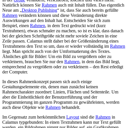
Natürlich können Sie
Rahmen
auch mit Inhalt füllen. Das eigentlich
Neue am
Desktop Publishing
ist, dass Sie auch bereits gefüllte
Rahmen
verändern können und diese Veränderung direkte
Auswirkungen auf den Inhalt hat. Entscheiden Sie sich zum
Beispiel, einen
Rahmen
, in dem Text gedruckt wird (kurz
Textrahmen), etwas schmaler zu machen, so ist es klar, dass danach
bei der gleichen Schriftgröße nicht mehr soviele Zeichen in eine
Zeile passen. Calamus stellt daher bei der Größenänderung eines
Textrahmens den Text so um, dass er wieder vollständig im
Rahmen
liegt. Man spricht auch von der Umformatierung des Textes.
Ähnliches gilt für Bilder: Um ein Bild zu vergrößern oder zu
verkleinern, brauchen Sie nur den
Rahmen
, in dem das Bild liegt,
entsprechend zu vergrößern oder zu verkleinern – den Rest erledigt
der Computer.
In dieses Rahmenkonzept passen sich auch einige
Gestaltungselemente ein, denen man zunächst keinen
Rahmencharakter zuordnet: Linien, Flächen und Seitenteile. Um
aber die Einheitlichkeit der Benutzerführung und der
Programmierung im ganzen Programm zu gewährleisten, werden
auch diese Objekte wie
Rahmen
behandelt.
Im Gegensatz zum herkömmlichen
Layout
sind die
Rahmen
in
Calamus typgebunden: In einen Textrahmen kann nur Text gefüllt
werden, ein Bildrahmen nimmt nur Bilder auf, ein Grafikrahmen