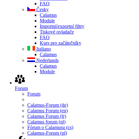
FAQ
Česky
Calamus
Module
Importní/exportní filtry
Tiskové ovladače
FAQ
Kurs pro začátečníky
Italiano
Calamus
Nederlands
Calamus
Module
Forum
Forum
Calamus-Forum (de)
Calamus Forum (en)
Calamus Forum (fr)
Calamus forum (nl)
Fórum o Calamusu (cs)
Calamus-Forum (pl)