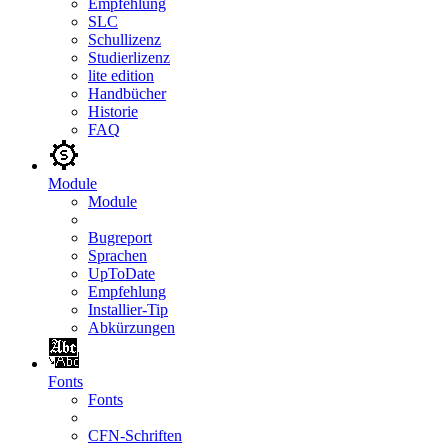
Empfehlung
SLC
Schullizenz
Studierlizenz
lite edition
Handbücher
Historie
FAQ
Module
Module
Bugreport
Sprachen
UpToDate
Empfehlung
Installier-Tip
Abkürzungen
Fonts
Fonts
CFN-Schriften