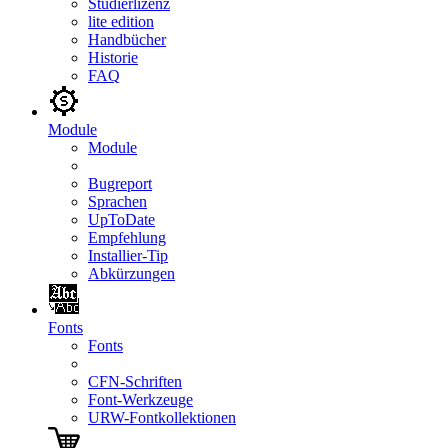
Studierlizenz
lite edition
Handbücher
Historie
FAQ
Module
Module
Bugreport
Sprachen
UpToDate
Empfehlung
Installier-Tip
Abkürzungen
Fonts
Fonts
CFN-Schriften
Font-Werkzeuge
URW-Fontkollektionen