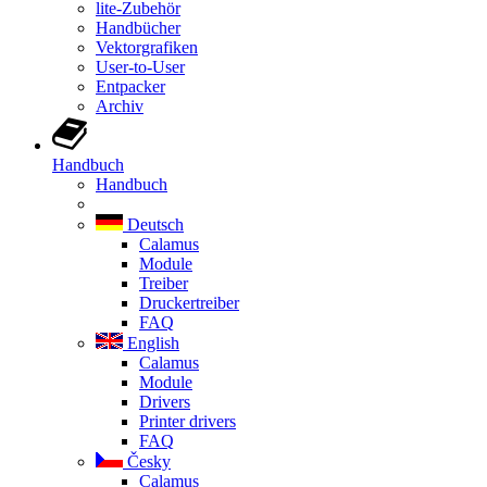
lite-Zubehör
Handbücher
Vektorgrafiken
User-to-User
Entpacker
Archiv
Handbuch
Handbuch
Deutsch
Calamus
Module
Treiber
Druckertreiber
FAQ
English
Calamus
Module
Drivers
Printer drivers
FAQ
Česky
Calamus