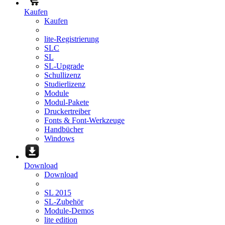
Kaufen
Kaufen
lite-Registrierung
SLC
SL
SL-Upgrade
Schullizenz
Studierlizenz
Module
Modul-Pakete
Druckertreiber
Fonts & Font-Werkzeuge
Handbücher
Windows
Download
Download
SL 2015
SL-Zubehör
Module-Demos
lite edition