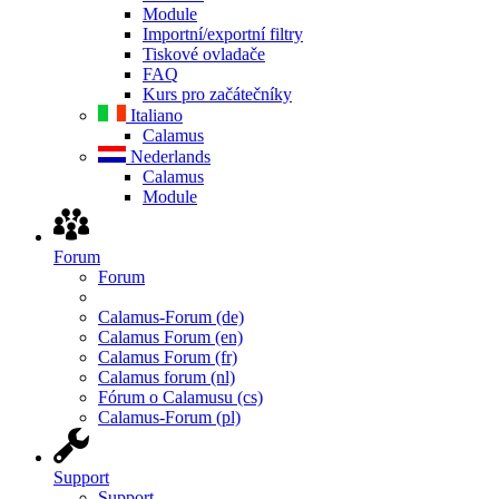
Module
Importní/exportní filtry
Tiskové ovladače
FAQ
Kurs pro začátečníky
Italiano
Calamus
Nederlands
Calamus
Module
Forum
Forum
Calamus-Forum (de)
Calamus Forum (en)
Calamus Forum (fr)
Calamus forum (nl)
Fórum o Calamusu (cs)
Calamus-Forum (pl)
Support
Support