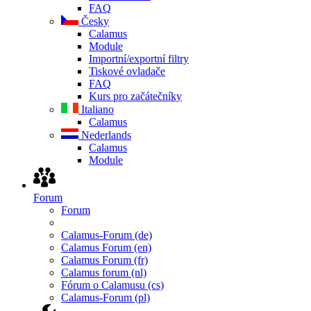
FAQ
Česky
Calamus
Module
Importní/exportní filtry
Tiskové ovladače
FAQ
Kurs pro začátečníky
Italiano
Calamus
Nederlands
Calamus
Module
Forum
Forum
Calamus-Forum (de)
Calamus Forum (en)
Calamus Forum (fr)
Calamus forum (nl)
Fórum o Calamusu (cs)
Calamus-Forum (pl)