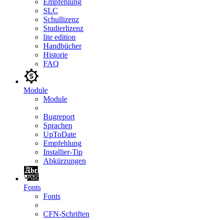
Empfehlung
SLC
Schullizenz
Studierlizenz
lite edition
Handbücher
Historie
FAQ
Module
Module
Bugreport
Sprachen
UpToDate
Empfehlung
Installier-Tip
Abkürzungen
Fonts
Fonts
CFN-Schriften