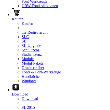
Font-Werkzeuge
URW-Fontkollektionen
Kaufen
Kaufen
lite-Registrierung
SLC
SL
SL-Upgrade
Schullizenz
Studierlizenz
Module
Modul-Pakete
Druckertreiber
Fonts & Font-Werkzeuge
Handbücher
Windows
Download
Download
SL 2015