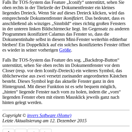
Falls Ihr TOS-System das Feature
Iconify
unterstützt, sehen Sie
oben rechts in der Titelzeile der Dokumentfenster ein kleines
liegendes Dreieck. Wenn Sie auf dieses Dreieck klicken, wird das
entsprechende Dokumentfenster
ikonifiziert.
Das bedeutet, dass es
anschließend als winziges
Sinnbild
eines richtig großen Fensters
in der unteren linken Bildschirmecke liegt. Im Gegensatz zu anderen
Programmen ikonifiziert Calamus das Fenster so, dass die
Dokumentinhalte selbst in diesem Mini-Fenster weiterhin editierbar
bleiben! Ein Doppelklick auf ein solches ikonifiziertes Fenster öffnet
es wieder in seiner vorherigen
Größe
.
Falls Ihr TOS-System das Feature des sog.
Backdrop-Button
unterstützt, sehen Sie oben rechts im Dokumentfenster vor dem
Closer (resp. vor dem Iconify-Dreieck) ein weiteres Symbol, das
üblicherweise aus zwei versetzt zueinander angeordneten Kästchen
besteht. Dieses Symbol legt das aktuelle Fenster ganz in den
Hintergrund. Mit dieser Funktion ist es sehr bequem möglich,
hinten
liegende Fenster nach vorn zu holen, indem die
vorn
liegenden Fenster eben mit einem Mausklick jeweils ganz nach
hinten gelegt werden.
Copyright ©
invers Software (Home)
Letzte Aktualisierung am 12. Dezember 2015