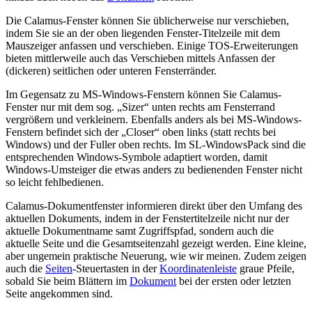
Die Calamus-Fenster können Sie üblicherweise nur verschieben,
indem Sie sie an der oben liegenden Fenster-Titelzeile mit dem
Mauszeiger anfassen und verschieben. Einige TOS-Erweiterungen
bieten mittlerweile auch das Verschieben mittels Anfassen der
(dickeren) seitlichen oder unteren Fensterränder.
Im Gegensatz zu MS-Windows-Fenstern können Sie Calamus-
Fenster nur mit dem sog.
Sizer
unten rechts am Fensterrand
vergrößern und verkleinern. Ebenfalls anders als bei MS-Windows-
Fenstern befindet sich der
Closer
oben links (statt rechts bei
Windows) und der Fuller oben rechts. Im SL-WindowsPack sind die
entsprechenden Windows-Symbole adaptiert worden, damit
Windows-Umsteiger die etwas anders zu bedienenden Fenster nicht
so leicht fehlbedienen.
Calamus-Dokumentfenster informieren direkt über den Umfang des
aktuellen Dokuments, indem in der Fenstertitelzeile nicht nur der
aktuelle Dokumentname samt Zugriffspfad, sondern auch die
aktuelle Seite und die Gesamtseitenzahl gezeigt werden. Eine kleine,
aber ungemein praktische Neuerung, wie wir meinen. Zudem zeigen
auch die
Seiten
-Steuertasten in der
Koordinatenleiste
graue Pfeile,
sobald Sie beim Blättern im
Dokument
bei der ersten oder letzten
Seite angekommen sind.