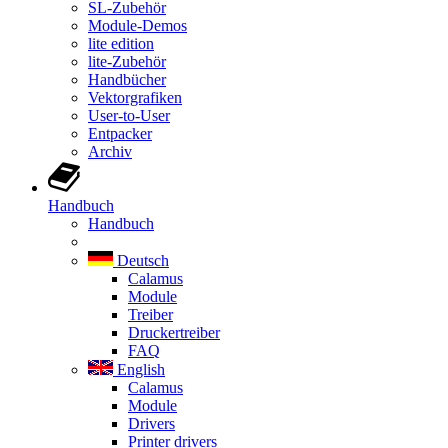
SL-Zubehör
Module-Demos
lite edition
lite-Zubehör
Handbücher
Vektorgrafiken
User-to-User
Entpacker
Archiv
Handbuch
Handbuch
Deutsch
Calamus
Module
Treiber
Druckertreiber
FAQ
English
Calamus
Module
Drivers
Printer drivers