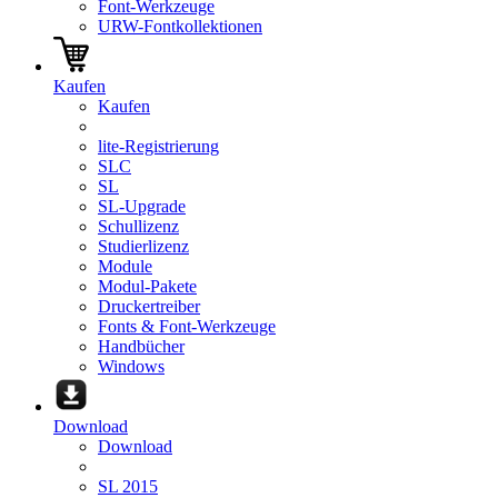
Font-Werkzeuge
URW-Fontkollektionen
Kaufen
Kaufen
lite-Registrierung
SLC
SL
SL-Upgrade
Schullizenz
Studierlizenz
Module
Modul-Pakete
Druckertreiber
Fonts & Font-Werkzeuge
Handbücher
Windows
Download
Download
SL 2015