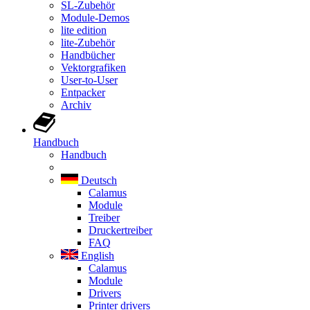
SL-Zubehör
Module-Demos
lite edition
lite-Zubehör
Handbücher
Vektorgrafiken
User-to-User
Entpacker
Archiv
Handbuch
Handbuch
Deutsch
Calamus
Module
Treiber
Druckertreiber
FAQ
English
Calamus
Module
Drivers
Printer drivers