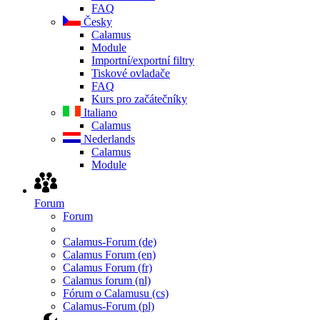
FAQ
Česky
Calamus
Module
Importní/exportní filtry
Tiskové ovladače
FAQ
Kurs pro začátečníky
Italiano
Calamus
Nederlands
Calamus
Module
Forum
Forum
Calamus-Forum (de)
Calamus Forum (en)
Calamus Forum (fr)
Calamus forum (nl)
Fórum o Calamusu (cs)
Calamus-Forum (pl)