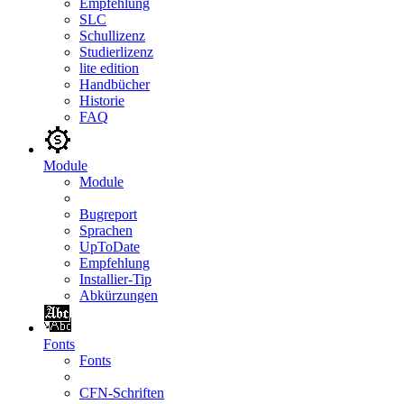
Empfehlung
SLC
Schullizenz
Studierlizenz
lite edition
Handbücher
Historie
FAQ
Module
Module
Bugreport
Sprachen
UpToDate
Empfehlung
Installier-Tip
Abkürzungen
Fonts
Fonts
CFN-Schriften