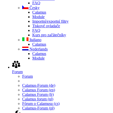
FAQ
Česky
Calamus
Module
Importní/exportní filtry
Tiskové ovladače
FAQ
Kurs pro začátečníky
Italiano
Calamus
Nederlands
Calamus
Module
Forum
Forum
Calamus-Forum (de)
Calamus Forum (en)
Calamus Forum (fr)
Calamus forum (nl)
Fórum o Calamusu (cs)
Calamus-Forum (pl)