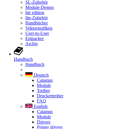
SL-Zubehör
Module-Demos
lite edition
lite-Zubehör
Handbücher
Vektorgrafiken
User-to-User
Entpacker
Archiv
Handbuch
Handbuch
Deutsch
Calamus
Module
Treiber
Druckertreiber
FAQ
English
Calamus
Module
Drivers
Printer drivers