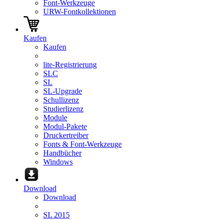
Font-Werkzeuge
URW-Fontkollektionen
Kaufen
Kaufen
lite-Registrierung
SLC
SL
SL-Upgrade
Schullizenz
Studierlizenz
Module
Modul-Pakete
Druckertreiber
Fonts & Font-Werkzeuge
Handbücher
Windows
Download
Download
SL 2015