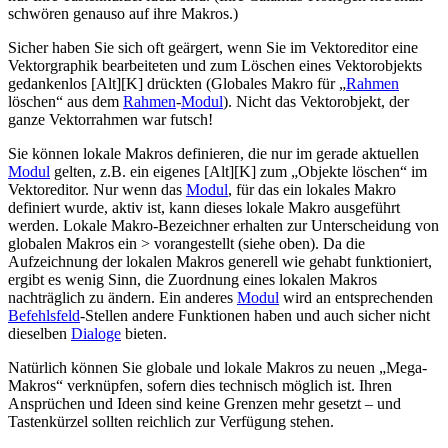
schwören genauso auf ihre Makros.)
Sicher haben Sie sich oft geärgert, wenn Sie im Vektoreditor eine
Vektorgraphik bearbeiteten und zum Löschen eines Vektorobjekts
gedankenlos [Alt][K] drückten (Globales Makro für
Rahmen
löschen
aus dem
Rahmen
-
Modul
). Nicht das Vektorobjekt, der
ganze Vektorrahmen war futsch!
Sie können lokale Makros definieren, die nur im gerade aktuellen
Modul
gelten, z.B. ein eigenes [Alt][K] zum
Objekte löschen
im
Vektoreditor. Nur wenn das
Modul
, für das ein lokales Makro
definiert wurde, aktiv ist, kann dieses lokale Makro ausgeführt
werden. Lokale Makro-Bezeichner erhalten zur Unterscheidung von
globalen Makros ein > vorangestellt (siehe oben). Da die
Aufzeichnung der lokalen Makros generell wie gehabt funktioniert,
ergibt es wenig Sinn, die Zuordnung eines lokalen Makros
nachträglich zu ändern. Ein anderes
Modul
wird an entsprechenden
Befehlsfeld
-Stellen andere Funktionen haben und auch sicher nicht
dieselben
Dialoge
bieten.
Natürlich können Sie globale und lokale Makros zu neuen
Mega-
Makros
verknüpfen, sofern dies technisch möglich ist. Ihren
Ansprüchen und Ideen sind keine Grenzen mehr gesetzt – und
Tastenkürzel sollten reichlich zur Verfügung stehen.