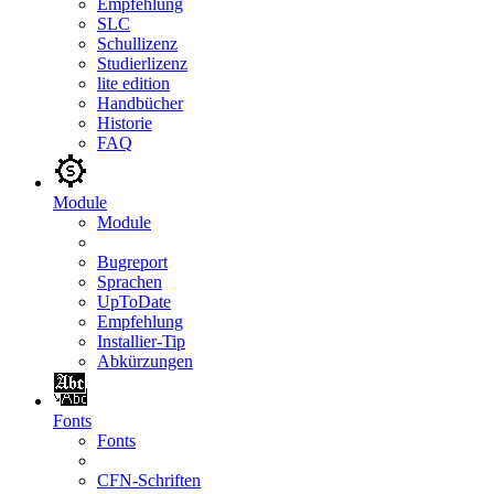
Empfehlung
SLC
Schullizenz
Studierlizenz
lite edition
Handbücher
Historie
FAQ
Module
Module
Bugreport
Sprachen
UpToDate
Empfehlung
Installier-Tip
Abkürzungen
Fonts
Fonts
CFN-Schriften